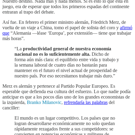
Nuestro destino. Nada más y nada menos. Si es esto lo que está en
juego, era de esperar que todos los primeros espadas del continente
entraran al trapo del debate.
Así fue. En febrero el primer ministro alemán, Friedrich Merz, de
vuelta de un viaje a China, tomo el papel de solista del coro y
afirmó
que
“Alemania —léase ‘Europa’, por extensión— tiene que trabajar
más horas”.
“La
productividad general de nuestra economía
nacional no es lo suficientemente alta.
Dicho de
forma aún más clara: el equilibrio entre vida y trabajo y
la semana laboral de cuatro días no bastarán para
mantener en el futuro el nivel actual de prosperidad de
nuestro país. Por eso necesitamos trabajar más duro.”
Merz es alemán y pertenece al Partido Popular Europeo. Es
esperable que defienda esa cultura del esfuerzo. Lo que nadie podía
anticipar es que a los pocos días uno de los grandes economistas de
la izquierda,
Branko Milanovic
,
refrendaría las palabras
del
canciller:
El mundo es un lugar competitivo. Los países que no
logran desarrollarse económicamente no solo quedan
rápidamente rezagados frente a sus competidores: se
convierten en potencias económicas y militares de