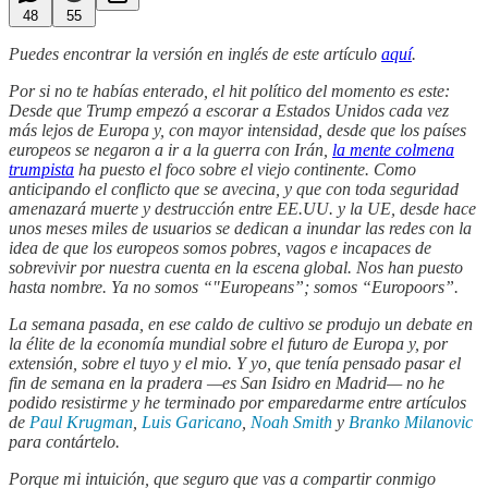
48
55
Puedes encontrar la versión en inglés de este artículo
aquí
.
Por si no te habías enterado, el hit político del momento es este:
Desde que Trump empezó a escorar a Estados Unidos cada vez
más lejos de Europa y, con mayor intensidad, desde que los países
europeos se negaron a ir a la guerra con Irán,
la mente colmena
trumpista
ha puesto el foco sobre el viejo continente. Como
anticipando el conflicto que se avecina, y que con toda seguridad
amenazará muerte y destrucción entre EE.UU. y la UE, desde hace
unos meses miles de usuarios se dedican a inundar las redes con la
idea de que los europeos somos pobres, vagos e incapaces de
sobrevivir por nuestra cuenta en la escena global. Nos han puesto
hasta nombre. Ya no somos “"Europeans”; somos “Europoors”.
La semana pasada, en ese caldo de cultivo se produjo un debate en
la élite de la economía mundial sobre el futuro de Europa y, por
extensión, sobre el tuyo y el mio. Y yo, que tenía pensado pasar el
fin de semana en la pradera —es San Isidro en Madrid— no he
podido resistirme y he terminado por emparedarme entre artículos
de
Paul Krugman
,
Luis Garicano
,
Noah Smith
y
Branko Milanovic
para contártelo.
Porque mi intuición, que seguro que vas a compartir conmigo