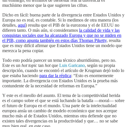
sin embargo, en términos de bienestar real la diferencia es
muchísimo menor que la que sugieren las cifras.
Dicho en fácil: buena parte de la divergencia entre Estados Unidos y
Europa no es real, es contable. Si lo medimos de otra manera (los
detalles,
aquí
) resulta que el PIB de la eurozona y el de EEUU no
difieren tanto. O más aún, si consideramos
la calidad de vida y las
conquistas sociales que ha alcanzado Europa y que no se miden en
el PIB, como apunta también en estos días Thomas Piketty
, resulta
que es muy difícil afirmar que Estados Unidos tiene un modelo que
merezca la pena copiar.
Todo esto podría parecer un tema técnico aburridísimo, pero no.
Este es un
hot
topic
tan
hot
que
Luis Garicano
, según su propia
descripción, cuando se encontró el artículo de Krugman dejó todo lo
que estaba haciendo
para dar la réplica
: “Esto es enormemente
importante. La divergencia con Estados Unidos es la prueba más
contundente de la necesidad de reformas en Europa.”
Y este es el meollo del asunto. El tema de la competitividad herida
es el campo sobre el que se está luchando la batalla —moral— sobre
el futuro de Europa en el mundo. Una parte de la intelectualidad
europea ansía un cambio de modelo económico que nos acerque
mucho más al de Estados Unidos, mientras otra defiende que no
existen tales divergencias en la productividad y que… no se sabe
muy bien qué, en este caso.