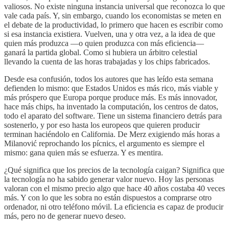
valiosos. No existe ninguna instancia universal que reconozca lo que
vale cada país. Y, sin embargo, cuando los economistas se meten en
el debate de la productividad, lo primero que hacen es escribir como
si esa instancia existiera. Vuelven, una y otra vez, a la idea de que
quien más produzca —o quien produzca con más eficiencia—
ganará la partida global. Como si hubiera un árbitro celestial
llevando la cuenta de las horas trabajadas y los chips fabricados.
Desde esa confusión, todos los autores que has leído esta semana
defienden lo mismo: que Estados Unidos es más rico, más viable y
más próspero que Europa porque produce más. Es más innovador,
hace más chips, ha inventado la computación, los centros de datos,
todo el aparato del software. Tiene un sistema financiero detrás para
sostenerlo, y por eso hasta los europeos que quieren producir
terminan haciéndolo en California. De Merz exigiendo más horas a
Milanović reprochando los pícnics, el argumento es siempre el
mismo: gana quien más se esfuerza. Y es mentira.
¿Qué significa que los precios de la tecnología caigan? Significa que
la tecnología no ha sabido generar valor nuevo. Hoy las personas
valoran con el mismo precio algo que hace 40 años costaba 40 veces
más. Y con lo que les sobra no están dispuestos a comprarse otro
ordenador, ni otro teléfono móvil. La eficiencia es capaz de producir
más, pero no de generar nuevo deseo.