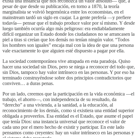
exista una instancia que nos reconozca un valor absoluto— que, a
pesar de que desde su publicación, en torno a 1870, la teoría
marginalista se volvió hegemónica entre los economistas, en el
mainstream tardó un siglo en cuajar. La gente prefería —y prefiere
todavía— pensar que el trabajo produce valor por sí mismo. Y desde
luego también ocurría algo más peligroso: era endiabladamente
difícil organizar un Estado donde los ciudadanos no se arrancasen la
piel a tiras si creían que los demás no tenían ningún valor. “Todos
los hombres son iguales” encaja mal con la idea de que una persona
vale exactamente lo que alguien esté dispuesto a pagar por ella.
La sociedad contemporánea vive atrapada en esta paradoja. Quiso
hacer una sociedad sin Dios, pero se niega a reconocer del todo que,
sin Dios, tampoco hay valor intrínseco en las personas. Y por eso ha
terminado construyéndose sobre dos principios contradictorios que
conviven… a duras penas.
Por un lado, creemos que la participación en la vida económica —el
trabajo, el ahorro—, con independencia de su resultado, da
“derecho” a una vivienda, a la sanidad, a la educación, al
reconocimiento de los demás, como si existiera una entidad superior
obligada a proveerlos. Esa entidad es el Estado, que asume el papel
que tenía Dios: una instancia universal que reconoce el valor de
cada uno por el mero hecho de existir y participar. En este lado
pensamos como creyentes: hay un valor intrínseco en las personas y