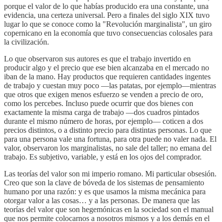
porque el valor de lo que habías producido era una constante, una
evidencia, una certeza universal. Pero a finales del siglo XIX tuvo
lugar lo que se conoce como la "Revolución marginalista", un giro
copernicano en la economía que tuvo consecuencias colosales para
la civilización.
Lo que observaron sus autores es que el trabajo invertido en
producir algo y el precio que ese bien alcanzaba en el mercado no
iban de la mano. Hay productos que requieren cantidades ingentes
de trabajo y cuestan muy poco —las patatas, por ejemplo—mientras
que otros que exigen menos esfuerzo se venden a precio de oro,
como los percebes. Incluso puede ocurrir que dos bienes con
exactamente la misma carga de trabajo —dos cuadros pintados
durante el mismo número de horas, por ejemplo— coticen a dos
precios distintos, o a distinto precio para distintas personas. Lo que
para una persona vale una fortuna, para otra puede no valer nada. El
valor, observaron los marginalistas, no sale del taller; no emana del
trabajo. Es subjetivo, variable, y está en los ojos del comprador.
Las teorías del valor son mi imperio romano. Mi particular obsesión.
Creo que son la clave de bóveda de los sistemas de pensamiento
humano por una razón: y es que usamos la misma mecánica para
otorgar valor a las cosas… y a las personas. De manera que las
teorías del valor que son hegemónicas en la sociedad son el manual
que nos permite colocarnos a nosotros mismos y a los demás en el