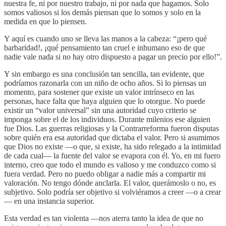
nuestra fe, ni por nuestro trabajo, ni por nada que hagamos. Solo
somos valiosos si los demás piensan que lo somos y solo en la
medida en que lo piensen.
Y aquí es cuando uno se lleva las manos a la cabeza: “¡pero qué
barbaridad!, ¡qué pensamiento tan cruel e inhumano eso de que
nadie vale nada si no hay otro dispuesto a pagar un precio por ello!”.
Y sin embargo es una conclusión tan sencilla, tan evidente, que
podríamos razonarla con un niño de ocho años. Si lo piensas un
momento, para sostener que existe un valor intrínseco en las
personas, hace falta que haya alguien que lo otorgue. No puede
existir un “valor universal” sin una autoridad cuyo criterio se
imponga sobre el de los individuos. Durante milenios ese alguien
fue Dios. Las guerras religiosas y la Contrarreforma fueron disputas
sobre quién era esa autoridad que dictaba el valor. Pero si asumimos
que Dios no existe —o que, si existe, ha sido relegado a la intimidad
de cada cual— la fuente del valor se evapora con él. Yo, en mi fuero
interno, creo que todo el mundo es valioso y me conduzco como si
fuera verdad. Pero no puedo obligar a nadie más a compartir mi
valoración. No tengo dónde anclarla. El valor, querámoslo o no, es
subjetivo. Solo podría ser objetivo si volviéramos a creer —o a crear
— en una instancia superior.
Esta verdad es tan violenta —nos aterra tanto la idea de que no