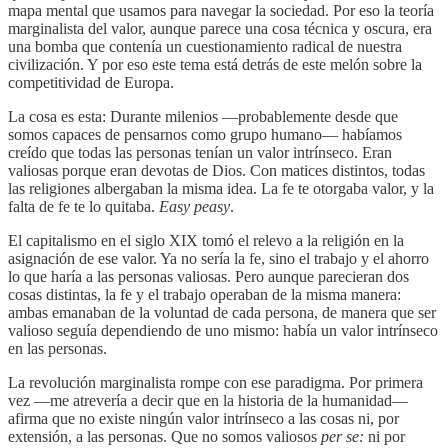
mapa mental que usamos para navegar la sociedad. Por eso la teoría
marginalista del valor, aunque parece una cosa técnica y oscura, era
una bomba que contenía un cuestionamiento radical de nuestra
civilización. Y por eso este tema está detrás de este melón sobre la
competitividad de Europa.
La cosa es esta: Durante milenios —probablemente desde que
somos capaces de pensarnos como grupo humano— habíamos
creído que todas las personas tenían un valor intrínseco. Eran
valiosas porque eran devotas de Dios. Con matices distintos, todas
las religiones albergaban la misma idea. La fe te otorgaba valor, y la
falta de fe te lo quitaba.
Easy peasy
.
El capitalismo en el siglo XIX tomó el relevo a la religión en la
asignación de ese valor. Ya no sería la fe, sino el trabajo y el ahorro
lo que haría a las personas valiosas. Pero aunque parecieran dos
cosas distintas, la fe y el trabajo operaban de la misma manera:
ambas emanaban de la voluntad de cada persona, de manera que ser
valioso seguía dependiendo de uno mismo: había un valor intrínseco
en las personas.
La revolución marginalista rompe con ese paradigma. Por primera
vez —me atrevería a decir que en la historia de la humanidad—
afirma que no existe ningún valor intrínseco a las cosas ni, por
extensión, a las personas. Que no somos valiosos
per se:
ni por