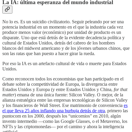
La IA: última esperanza del mundo industrial
No lo es. Es un suicidio civilizatorio. Seguir peleando por ser una
potencia industrial en un momento en el que la industria cada vez
produce menos valor (económico) por unidad de producto es un
disparate. Uno que está detrás de la evidente decadencia política y
cultural de Estados Unidos, detrás del cabreo de los hombres
blancos del midwest americano y de los jóvenes urbanos chinos, que
son las ratas que han puesto a hacer girar la rueda.
Por eso la IA es un artefacto cultural de vida o muerte para Estados
Unidos.
Como reconocen todos los economistas que han participado en el
debate sobre la competitividad de Europa, la divergencia entre
Estados Unidos y Europa (y entre Estados Unidos y China,
for that
matter
) emana de una única fuente: Silicon Valley. O mejor, de la
alianza estratégica entre las empresas tecnológicas de Silicon Valley
y los financieros de Wall Street. Ese matrimonio de conveniencia
es
el que lleva 25 años inflando una burbuja detrás de otra
, primero las
puntocom en los 2000, después los “unicornios” en 2010, algún
invento intermedio —como las Google Glasses, o el Metaverso, los
NFTs y las criptomonedas— por el camino y ahora la inteligencia
artificial.