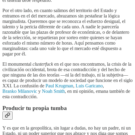
el sistema debe respetarlo.
Por el otro lado, en cuanto salimos del territorio del Estado y
entramos en el del mercado, abrazamos sin pestañear la lógica
marginalista. Queremos que se reconozca el esfuerzo desigual, el
talento y la pericia diferente de cada uno. A nadie le parecería
razonable que las plazas de profesor de económicas, o de delantero
de la selección, se repartieran por sorteo entre quienes se hayan
esforzado el mismo número de horas. Aquí pensamos como
marginalistas: cada uno vale lo que el mercado esté dispuesto a
pagar por él.
El monumental
clusterfuck
en el que nos encontramos, la crisis de la
civilización occidental, brota de esa contradicción y del hecho de
que ninguna de las dos teorías —ni la del trabajo, ni la subjetiva—
es capaz de producir un modelo de sociedad que funcione en el siglo
XXI. La confusión de
Paul Krugman
,
Luis Garicano
,
Branko Milanovic
y
Noah Smith
, en mi opinión, emana también de
esta contradicción.
Producir tu propia tumba
Y es que en la geopolítica, sin lugar a dudas, no hay un padre, ni un
Estado, ni un poder superior que nos abrace y nos diga que somos