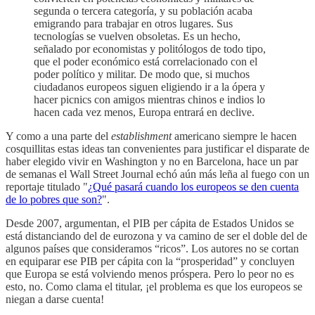
segunda o tercera categoría, y su población acaba
emigrando para trabajar en otros lugares. Sus
tecnologías se vuelven obsoletas. Es un hecho,
señalado por economistas y politólogos de todo tipo,
que el poder económico está correlacionado con el
poder político y militar. De modo que, si muchos
ciudadanos europeos siguen eligiendo ir a la ópera y
hacer picnics con amigos mientras chinos e indios lo
hacen cada vez menos, Europa entrará en declive.
Y como a una parte del
establishment
americano siempre le hacen
cosquillitas estas ideas tan convenientes para justificar el disparate de
haber elegido vivir en Washington y no en Barcelona, hace un par
de semanas el Wall Street Journal echó aún más leña al fuego con un
reportaje titulado "
¿Qué pasará cuando los europeos se den cuenta
de lo pobres que son?
".
Desde 2007, argumentan, el PIB per cápita de Estados Unidos se
está distanciando del de eurozona y va camino de ser el doble del de
algunos países que consideramos “ricos”. Los autores no se cortan
en equiparar ese PIB per cápita con la “prosperidad” y concluyen
que Europa se está volviendo menos próspera. Pero lo peor no es
esto, no. Como clama el titular, ¡el problema es que los europeos se
niegan a darse cuenta!