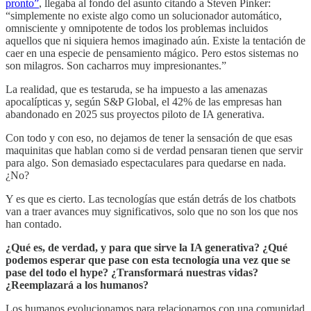
pronto”
, llegaba al fondo del asunto citando a Steven Pinker:
“simplemente no existe algo como un solucionador automático,
omnisciente y omnipotente de todos los problemas incluidos
aquellos que ni siquiera hemos imaginado aún. Existe la tentación de
caer en una especie de pensamiento mágico. Pero estos sistemas no
son milagros. Son cacharros muy impresionantes.”
La realidad, que es testaruda, se ha impuesto a las amenazas
apocalípticas y, según S&P Global, el 42% de las empresas han
abandonado en 2025 sus proyectos piloto de IA generativa.
Con todo y con eso, no dejamos de tener la sensación de que esas
maquinitas que hablan como si de verdad pensaran tienen que servir
para algo. Son demasiado espectaculares para quedarse en nada.
¿No?
Y es que es cierto. Las tecnologías que están detrás de los chatbots
van a traer avances muy significativos, solo que no son los que nos
han contado.
¿Qué es, de verdad, y para que sirve la IA generativa? ¿Qué
podemos esperar que pase con esta tecnología una vez que se
pase del todo el hype? ¿Transformará nuestras vidas?
¿Reemplazará a los humanos?
Los humanos evolucionamos para relacionarnos con una comunidad