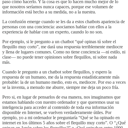
paso cómo hacerlo. Y la cosa es que lo hacen mucho mejor de lo
que nosotros seríamos nunca capaces, porque ese volumen de
información está hecho a su medida, no a la nuestra.
La confusión emerge cuando se les da a estos chatbots apariencia de
personas con una conciencia: asociamos hablar con ellos a la
experiencia de hablar con un experto, caundo lo no son.
Por ejemplo, si le pregunto a un chatbot “qué opinas tú sobre el
flequillo muy corto”, me dará una respuesta terriblemente mediocre
y llena de lugares comunes. Como no tiene conciencia —ni estilo, ni
clase— no puede tener opiniones sobre flequillos, ni sobre nada
más.
Cuando le pregunto a un chatbot sobre flequillos, y espero la
respuesta de un humano, me da la respuesta estadísticamente más
probable: la de un humano medio, esto es, mediocre. Por eso a veces
se la inventa, a menudo me aburre, siempre me deja un poco fría.
Pero si, en lugar de pensarlos de esa manera, nos imaginamos que
estamos hablando con nuestro ordenador y que queremos usar su
inteligencia para acceder al contenido de toda esa información
disponible en Internet, se vuelven verdaderamente útiles. Por
ejemplo, yo a mi ordenador le preguntaría “Qué se ha opinado en
internet en los últimos 5 años sobre el flequillo muy corto”. O “¿Qué
opinan en Japón sobre los flequillos?” o ¿Qué opinaban entre 1990