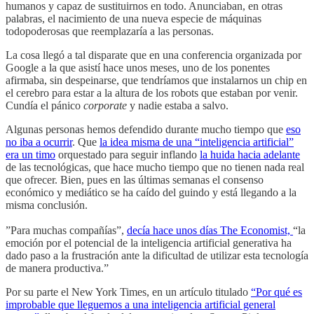
humanos y capaz de sustituirnos en todo. Anunciaban, en otras
palabras, el nacimiento de una nueva especie de máquinas
todopoderosas que reemplazaría a las personas.
La cosa llegó a tal disparate que en una conferencia organizada por
Google a la que asistí hace unos meses, uno de los ponentes
afirmaba, sin despeinarse, que tendríamos que instalarnos un chip en
el cerebro para estar a la altura de los robots que estaban por venir.
Cundía el pánico
corporate
y nadie estaba a salvo.
Algunas personas hemos defendido durante mucho tiempo que
eso
no iba a ocurrir
. Que
la idea misma de una “inteligencia artificial”
era un timo
orquestado para seguir inflando
la huida hacia adelante
de las tecnológicas, que hace mucho tiempo que no tienen nada real
que ofrecer. Bien, pues en las últimas semanas el consenso
económico y mediático se ha caído del guindo y está llegando a la
misma conclusión.
”Para muchas compañías”,
decía hace unos días The Economist,
“la
emoción por el potencial de la inteligencia artificial generativa ha
dado paso a la frustración ante la dificultad de utilizar esta tecnología
de manera productiva.”
Por su parte el New York Times, en un artículo titulado
“Por qué es
improbable que lleguemos a una inteligencia artificial general