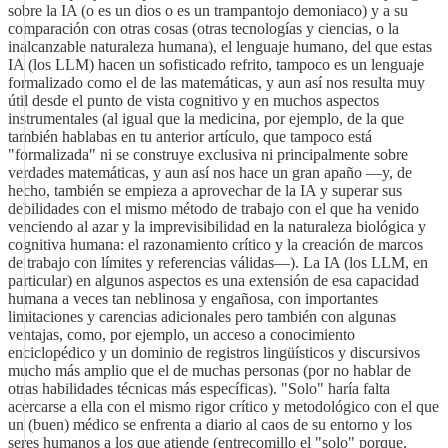
sobre la IA (o es un dios o es un trampantojo demoniaco) y a su
comparación con otras cosas (otras tecnologías y ciencias, o la
inalcanzable naturaleza humana), el lenguaje humano, del que estas
IA (los LLM) hacen un sofisticado refrito, tampoco es un lenguaje
formalizado como el de las matemáticas, y aun así nos resulta muy
útil desde el punto de vista cognitivo y en muchos aspectos
instrumentales (al igual que la medicina, por ejemplo, de la que
también hablabas en tu anterior artículo, que tampoco está
"formalizada" ni se construye exclusiva ni principalmente sobre
verdades matemáticas, y aun así nos hace un gran apaño —y, de
hecho, también se empieza a aprovechar de la IA y superar sus
debilidades con el mismo método de trabajo con el que ha venido
venciendo al azar y la imprevisibilidad en la naturaleza biológica y
cognitiva humana: el razonamiento crítico y la creación de marcos
de trabajo con límites y referencias válidas—). La IA (los LLM, en
particular) en algunos aspectos es una extensión de esa capacidad
humana a veces tan neblinosa y engañosa, con importantes
limitaciones y carencias adicionales pero también con algunas
ventajas, como, por ejemplo, un acceso a conocimiento
enciclopédico y un dominio de registros lingüísticos y discursivos
mucho más amplio que el de muchas personas (por no hablar de
otras habilidades técnicas más específicas). "Solo" haría falta
acercarse a ella con el mismo rigor crítico y metodológico con el que
un (buen) médico se enfrenta a diario al caos de su entorno y los
seres humanos a los que atiende (entrecomillo el "solo" porque,