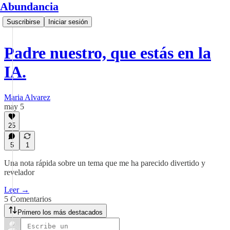
Abundancia
Suscribirse
Iniciar sesión
Padre nuestro, que estás en la
IA.
Maria Alvarez
may 5
25
5
1
Una nota rápida sobre un tema que me ha parecido divertido y
revelador
Leer →
5 Comentarios
Primero los más destacados