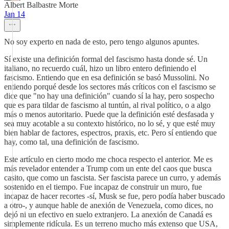
Albert Balbastre Morte
Jan 14
No soy experto en nada de esto, pero tengo algunos apuntes.
Sí existe una definición formal del fascismo hasta donde sé. Un
italiano, no recuerdo cuál, hizo un libro entero definiendo el
fascismo. Entiendo que en esa definición se basó Mussolini. No
entiendo porqué desde los sectores más críticos con el fascismo se
dice que "no hay una definición" cuando sí la hay, pero sospecho
que es para tildar de fascismo al tuntún, al rival político, o a algo
más o menos autoritario. Puede que la definición esté desfasada y
sea muy acotable a su contexto histórico, no lo sé, y que esté muy
bien hablar de factores, espectros, praxis, etc. Pero sí entiendo que
hay, como tal, una definición de fascismo.
Este artículo en cierto modo me choca respecto el anterior. Me es
más revelador entender a Trump com un ente del caos que busca
casito, que como un fascista. Ser fascista parece un curro, y además
sostenido en el tiempo. Fue incapaz de construir un muro, fue
incapaz de hacer recortes -sí, Musk se fue, pero podía haber buscado
a otro-, y aunque hable de anexión de Venezuela, como dices, no
dejó ni un efectivo en suelo extranjero. La anexión de Canadá es
simplemente ridícula. Es un terreno mucho más extenso que USA,