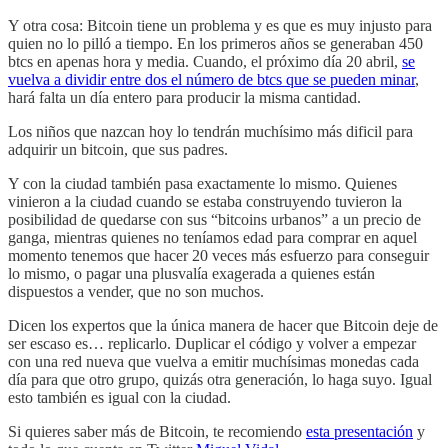
Y otra cosa: Bitcoin tiene un problema y es que es muy injusto para
quien no lo pilló a tiempo. En los primeros años se generaban 450
btcs en apenas hora y media. Cuando, el próximo día 20 abril,
se
vuelva a dividir entre dos el número de btcs que se pueden minar
,
hará falta un día entero para producir la misma cantidad.
Los niños que nazcan hoy lo tendrán muchísimo más dificil para
adquirir un bitcoin, que sus padres.
Y con la ciudad también pasa exactamente lo mismo. Quienes
vinieron a la ciudad cuando se estaba construyendo tuvieron la
posibilidad de quedarse con sus “bitcoins urbanos” a un precio de
ganga, mientras quienes no teníamos edad para comprar en aquel
momento tenemos que hacer 20 veces más esfuerzo para conseguir
lo mismo, o pagar una plusvalía exagerada a quienes están
dispuestos a vender, que no son muchos.
Dicen los expertos que la única manera de hacer que Bitcoin deje de
ser escaso es… replicarlo. Duplicar el código y volver a empezar
con una red nueva que vuelva a emitir muchísimas monedas cada
día para que otro grupo, quizás otra generación, lo haga suyo. Igual
esto también es igual con la ciudad.
Si quieres saber más de Bitcoin, te recomiendo
esta presentación
y